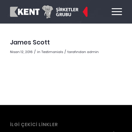
James Scott
/
/
Nisan 12, 2016
in
Testimonials
tarafından
admin
İLGI ÇEKICI LINKLER